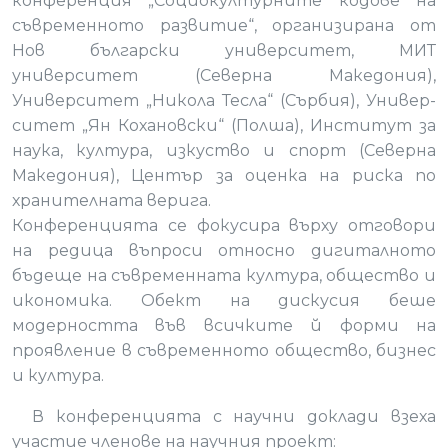
конференция „Социокултурните кодове на
съвременното развитие“, организирана от
Нов български университет, МИТ
университет (Северна Македония),
Университет „Никола Тесла“ (Сърбия), Универ­
ситет „Ян Кохановски“ (Полша), Институт за
наука, култура, из­куство и спорт (Северна
Македония), Център за оценка на риска по
хранителната верига.
Конференцията се фокусира върху отговори
на редица въпроси относно дигиталното
бъдеще на съвременната култура, общество и
икономика. Обект на дискусия беше
модерността във всичките й форми на
проявление в съвременното общество, бизнес
и култура.
В конференцията с научни доклади взеха
участие членове на научния проект: