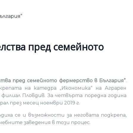
елства пред семейното
тва пред семейното фермерство в България”
.
дкрепата на катедра „Икономика“ на Аграрен
филиал Пловдив. За четвърта поредна година
л през месец ноември 2019 г.
диха се и възможности за неговата подкрепа,
ебните заведения в този процес.