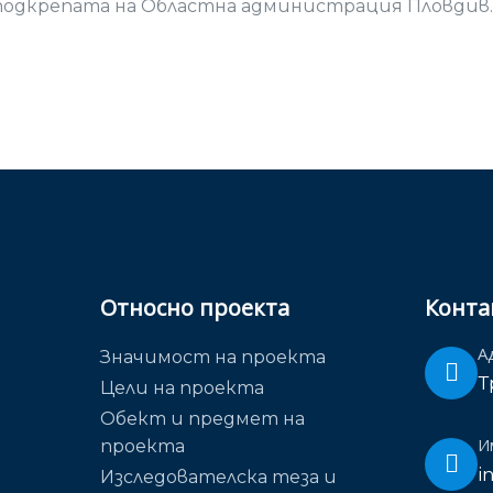
 подкрепата на Областна администрация Пловдив.
Относно проекта
Конта
А
Значимост на проекта
Т
Цели на проекта
Обект и предмет на
И
проекта
i
Изследователска теза и