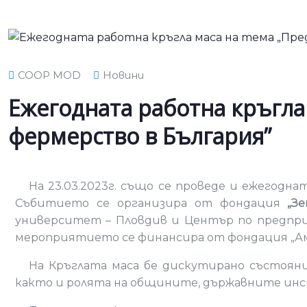
COOP MOD
Новини
Eжегодната работна кръгла
фермерство в България”
На 23.03.2023г. също се проведе и ежегодн
Събитието се организира от фондация
„З
университет – Пловдив и Център по предпри
мероприятието се финансира от фондация „Аме
На Кръглата маса бе дискутирано състояни
както и ролята на общините, държавните инс