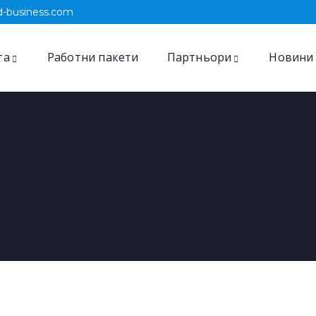
-business.com
та
Работни пакети
Партньори
Новини