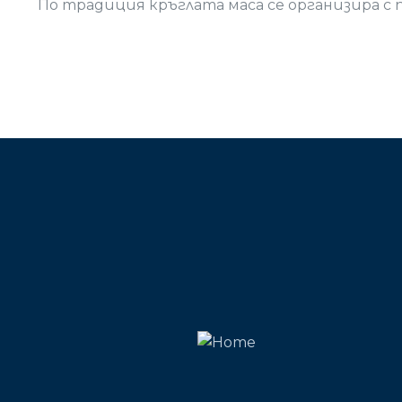
По традиция кръглата маса се организира с