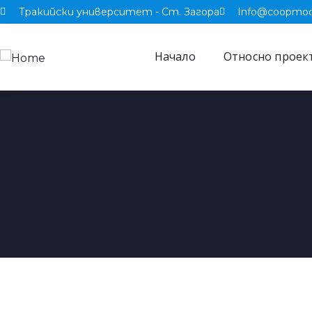
Тракийски университет - Ст. Загора
Info@coopmod
Начало
Относно проек