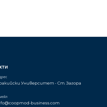
кти
дрес
ракийски Университет - Ст. Загора
мейл
nfo@coopmod-business.com