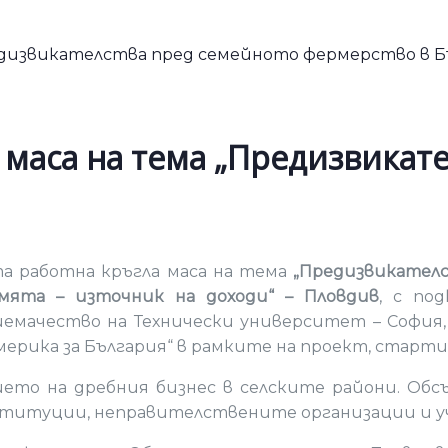
 маса на тема „Предизвикат
ата работна кръгла маса на тема
„Предизвикателс
емята – източник на доходи“ – Пловдив
, с по
емачество на Технически университет – София, 
рика за България“ в рамките на проект, стартира
ето на дребния бизнес в селските райони. Обсъ
титуции, неправителствените организации и уч