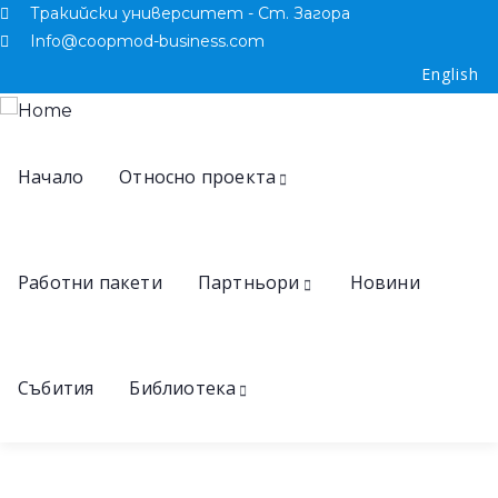
Тракийски университет - Ст. Загора
Info@coopmod-business.com
English
Начало
Относно проекта
Работни пакети
Партньори
Новини
Събития
Библиотека