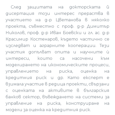
След защитата на докторската й
дисертация този интерес прераства в
участието на д-р Цветанова в няколко
проекта, съвместно с проф. д-р Димитър
Николов, проф. д-р Иван Боевски и гл. ас. д-р
Красимир Костенаров, където частично се
изследват и аграрните кооперации. Тези
участия допълват опита и научните ѝ
интереси, които са насочени към
моделирането на икономическите процеси,
управлението на риска, оценка на
кредитния риск и др. Като експерт е
взимала участие в редица проекти, свързани
с оценката на активите в българския
банков сектор, въвеждането на системи за
управление на риска, конструиране на
модели за оценка на кредитния риск.