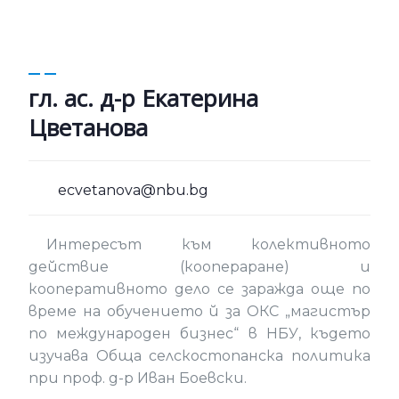
гл. ас. д-р Екатерина
Цветанова
ecvetanova@nbu.bg
Интересът към колективното
действие (коопераране) и
кооперативното дело се заражда още по
време на обучението й за ОКС „магистър
по международен бизнес“ в НБУ, където
изучава Обща селскостопанска политика
при проф. д-р Иван Боевски.