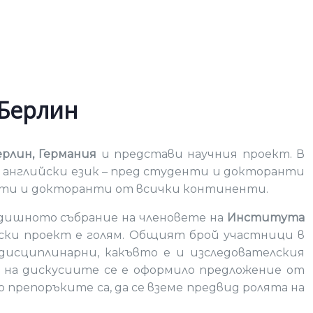
 Берлин
рлин, Германия
и представи научния проект. В
 английски език – пред студенти и докторанти
денти и докторанти от всички континенти.
одишното събрание на членовете на
Института
ски проект е голям. Общият брой участници в
дисциплинарни, какъвто е и изследователския
т на дискусиите се е оформило предложение от
о препоръките са, да се вземе предвид ролята на