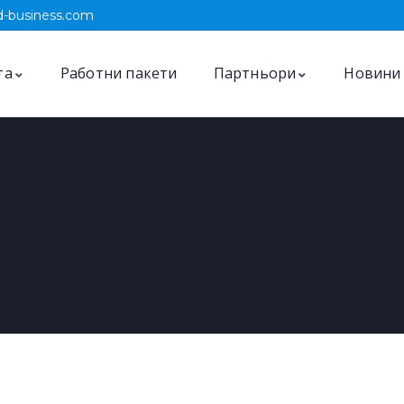
-business.com
та
Работни пакети
Партньори
Новини