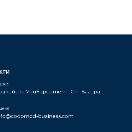
кти
дрес
ракийски Университет - Ст. Загора
мейл
nfo@coopmod-business.com