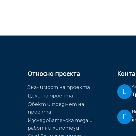
Относно проекта
Конта
А
Значимост на проекта
Т
Цели на проекта
Обект и предмет на
И
проекта
i
Изследователска теза и
работни хипотези