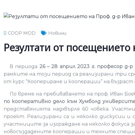
COOP MOD
Новини
Резултати от посещението 
В периода
26 – 28 април 2023 г. професор д-
рамките на този период са реализирани три с
от курс “Коопериране и кооперации” на възрас
По време на пребиваването на проф. Иван Бо
по кооперативно дело към Хумболд университ
представянията надхвърля 60 човека. Участн
проект. Реализирани са и няколко дискусии и
участниците за изграждане на няколко фокуса за
новосъздадените кооперации и техните специ