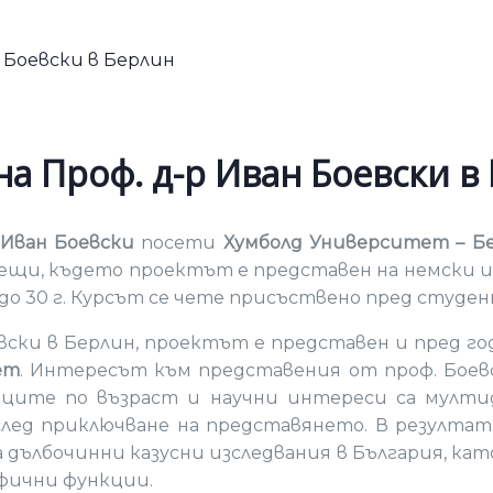
на Проф. д-р Иван Боевски в
р Иван Боевски
посети
Хумболд Университет – Бе
рещи, където проектът е представен на немски и
т до 30 г. Курсът се чете присъствено пред сту
евски в Берлин, проектът е представен и пред г
ет
. Интересът към представения от проф. Боев
иците по възраст и научни интереси са мулти
 след приключване на представянето. В резулта
 дълбочинни казусни изследвания в България, кат
фични функции.