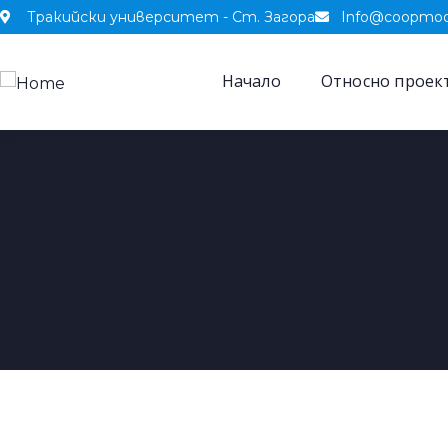
Тракийски университет - Ст. Загора
Info@coopmod
Начало
Относно проек